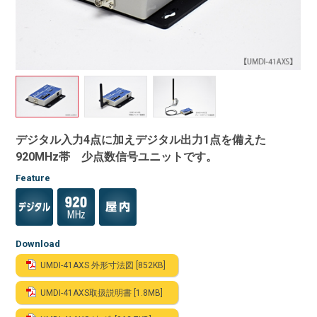
デジタル入力4点に加えデジタル出力1点を備えた
920MHz帯 少点数信号ユニットです。
Feature
Download
UMDI-41AXS 外形寸法図 [852KB]
UMDI-41AXS取扱説明書 [1.8MB]