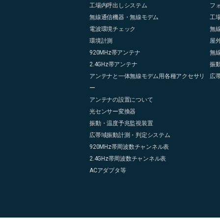
工場内呼出しシステム
フ
無線通信機器・無線モデム
工
電波環境チェック
無
環境計測
屋
920MHz帯アンテナ
無
2.4GHz帯アンテナ
振
アンテナと一体無線モデム用各種アクセサリ
広
ー
アンテナの設置について
光センサー変換器
振動・温度予兆監視装置
広帯域振動計測・判定システム
920MHz帯周波数チャンネル表
2.4GHz帯周波数チャンネル表
ACアダプタ等