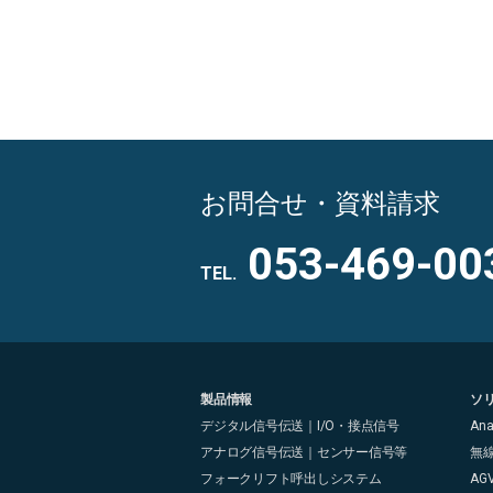
お問合せ・資料請求
053-469-00
TEL.
製品情報
ソ
デジタル信号伝送｜I/O・接点信号
An
アナログ信号伝送｜センサー信号等
無
フォークリフト呼出しシステム
AG