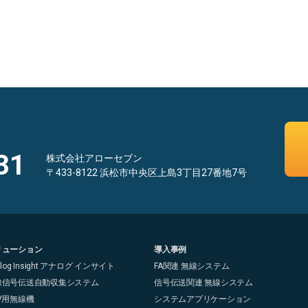
31
株式会社アローセブン
〒433-8122 浜松市中央区上島3丁目27番地7号
リューション
導入事例
alog Insight アナログ インサイト
FA関連 無線システム
線信号伝送自動収集システム
信号伝送関連 無線システム
V用無線機
システムアプリケーション