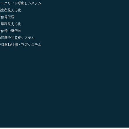
ォークリフト呼出しシステム
場生産見える化
線信号伝送
外環境見える化
線信号中継伝送
動温度予兆監視システム
帯域振動計測・判定システム