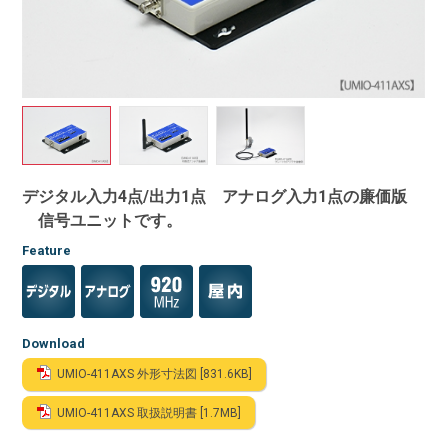
デジタル入力4点/出力1点 アナログ入力1点の廉価版
信号ユニットです。
Feature
Download
UMIO-411AXS 外形寸法図 [831.6KB]
UMIO-411AXS 取扱説明書 [1.7MB]