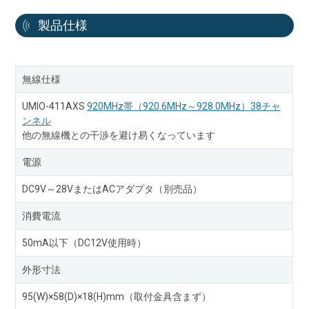
製品仕様
無線仕様
UMIO-411AXS
920MHz帯（920.6MHz～928.0MHz）38チャ
ンネル
他の無線機との干渉を避け易くなっています
電源
DC9V～28VまたはACアダプタ（別売品）
消費電流
50mA以下（DC12V使用時）
外形寸法
95(W)×58(D)×18(H)mm（取付金具含まず）