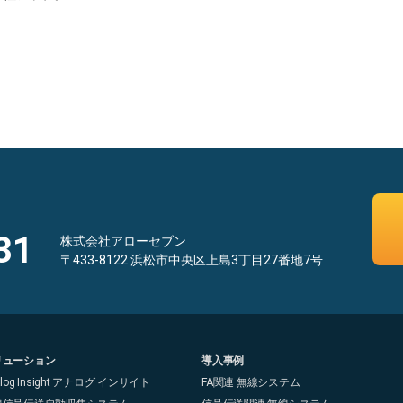
31
株式会社アローセブン
〒433-8122 浜松市中央区上島3丁目27番地7号
リューション
導入事例
alog Insight アナログ インサイト
FA関連 無線システム