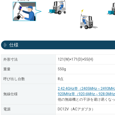
仕様
外形寸法
121(W)×171(D)×55(H)
重量
550g
呼び出し台数
8点
2.42.4GHz帯（2405MHz～2493
無線仕様
920MHz帯（920.6MHz～928.0
他の無線機との干渉を避け易くな
電源
DC12V（ACアダプタ）