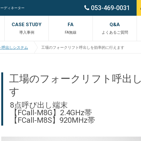
053-469-0031
コーディネーター
CASE STUDY
FA
Q&A
導入事例
FA無線
よくあるご質問
ト呼出しシステム
工場のフォークリフト呼出しを効率的に行えます
工場のフォークリフト呼出
す
8点呼び出し端末
【FCall-M8G】2.4GHz帯
【FCall-M8S】920MHz帯