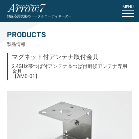
MENU
無線応用技術のトータルコーディネーター
PRODUCTS
製品情報
マグネット付アンテナ取付金具
2.4GHz帯つば付アンテナ＆つば付耐候アンテナ専用
金具
【AMB-01】