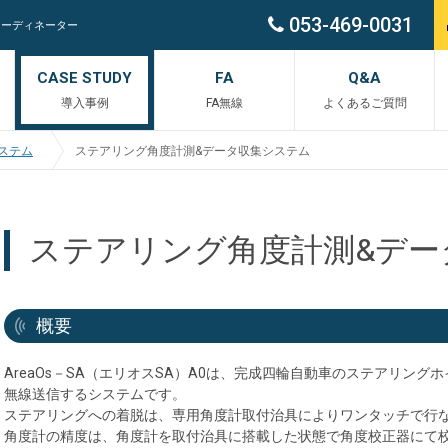
053-469-0031
コーディネーター
CASE STUDY
FA
Q&A
導入事例
FA無線
よくあるご質問
システム
ステアリング角度計測&データ収集システム
ステアリング角度計測&デー
概要
AreaOs－SA（エリオスSA）A0は、完成四輪自動車のステアリング
無線送信するシステムです。
ステアリングへの着脱は、専用角度計取付治具によりワンタッチで行
角度計の精度は、角度計を取付治具に搭載した状態で角度校正器にて