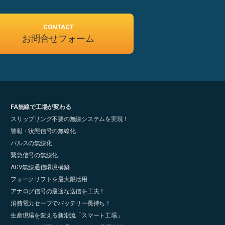
CONTACT
お問合せフォーム
FA無線で工場が変わる
スリップリング不要の無線システムを実現！
警報・状態信号の無線化
パルスの無線化
緊急信号の無線化
AGV無線通信環境構築
フォークリフトを最大限活用
アナログ信号の最適な送信を工夫！
消費電力セーブでバッテリー長持ち！
生産現場を変える新潮流「スマート工場」