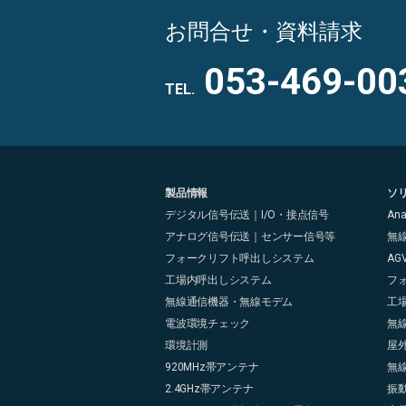
お問合せ・資料請求
053-469-00
TEL.
製品情報
ソ
デジタル信号伝送｜I/O・接点信号
An
アナログ信号伝送｜センサー信号等
無
フォークリフト呼出しシステム
AG
工場内呼出しシステム
フ
無線通信機器・無線モデム
工
電波環境チェック
無
環境計測
屋
920MHz帯アンテナ
無
2.4GHz帯アンテナ
振