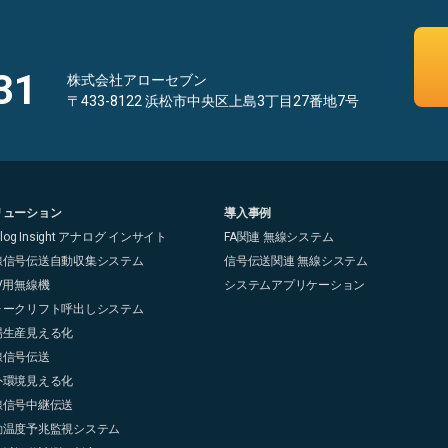
31
株式会社アローセブン
〒433-8122 浜松市中央区上島3丁目27番地7号
リューション
導入事例
alog Insight アナログ インサイト
FA関連 無線システム
線信号伝送自動収集システム
信号伝送関連 無線システム
V用無線機
システムアプリケーション
ォークリフト呼出しシステム
場生産見える化
線信号伝送
外環境見える化
線信号中継伝送
動温度予兆監視システム